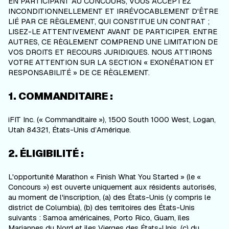
EN PARTICIPANT AU CONCOURS, VOUS ACCEPTEZ
INCONDITIONNELLEMENT ET IRRÉVOCABLEMENT D'ÊTRE
LIÉ PAR CE RÈGLEMENT, QUI CONSTITUE UN CONTRAT ;
LISEZ-LE ATTENTIVEMENT AVANT DE PARTICIPER. ENTRE
AUTRES, CE RÈGLEMENT COMPREND UNE LIMITATION DE
VOS DROITS ET RECOURS JURIDIQUES. NOUS ATTIRONS
VOTRE ATTENTION SUR LA SECTION « EXONÉRATION ET
RESPONSABILITÉ » DE CE RÈGLEMENT.
1. COMMANDITAIRE :
iFIT Inc. (« Commanditaire »), 1500 South 1000 West, Logan,
Utah 84321, États-Unis d’Amérique.
2. ÉLIGIBILITÉ :
L'opportunité Marathon « Finish What You Started » (le «
Concours ») est ouverte uniquement aux résidents autorisés,
au moment de l'inscription, (a) des États-Unis (y compris le
district de Columbia), (b) des territoires des États-Unis
suivants : Samoa américaines, Porto Rico, Guam, îles
Mariannes du Nord et îles Vierges des États-Unis, (c) du