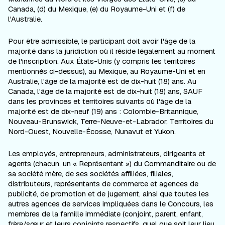
Canada, (d) du Mexique, (e) du Royaume-Uni et (f) de
l'Australie.
Pour être admissible, le participant doit avoir l'âge de la
majorité dans la juridiction où il réside légalement au moment
de l'inscription. Aux États-Unis (y compris les territoires
mentionnés ci-dessus), au Mexique, au Royaume-Uni et en
Australie, l'âge de la majorité est de dix-huit (18) ans. Au
Canada, l'âge de la majorité est de dix-huit (18) ans, SAUF
dans les provinces et territoires suivants où l'âge de la
majorité est de dix-neuf (19) ans : Colombie-Britannique,
Nouveau-Brunswick, Terre-Neuve-et-Labrador, Territoires du
Nord-Ouest, Nouvelle-Écosse, Nunavut et Yukon.
Les employés, entrepreneurs, administrateurs, dirigeants et
agents (chacun, un « Représentant ») du Commanditaire ou de
sa société mère, de ses sociétés affiliées, filiales,
distributeurs, représentants de commerce et agences de
publicité, de promotion et de jugement, ainsi que toutes les
autres agences de services impliquées dans le Concours, les
membres de la famille immédiate (conjoint, parent, enfant,
frère/sœur et leurs conjoints respectifs, quel que soit leur lieu